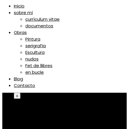
Inicio
sobre mí
currículum vitae
documentos
Obras
Pintura
serigrafía
Escultura
nudos
Fet de llibres
en bucle
Blog
Contacto
x
Inicio
sobre mí
currículum vitae
documentos
Obras