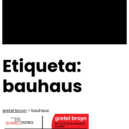
Contacto
Etiqueta:
bauhaus
gretel broyn
>
bauhaus