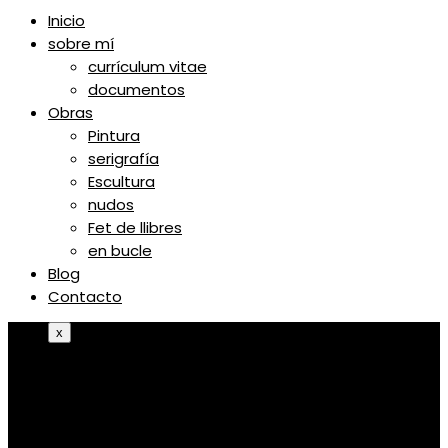
Inicio
sobre mí
currículum vitae
documentos
Obras
Pintura
serigrafía
Escultura
nudos
Fet de llibres
en bucle
Blog
Contacto
x
Inicio
sobre mí
currículum vitae
documentos
Obras