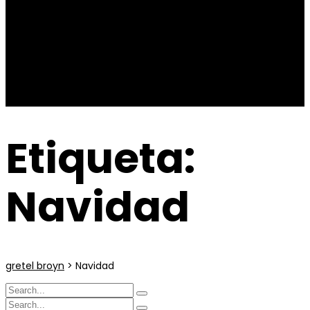
Contacto
Etiqueta:
Navidad
gretel broyn
>
Navidad
Search
for:
Search